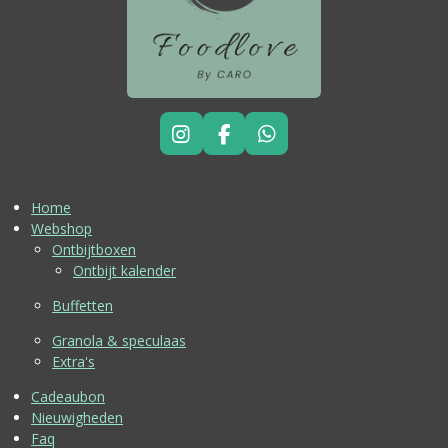
I
F
W
N
A
H
S
C
A
T
E
T
Home
A
B
S
Webshop
G
O
A
Ontbijtboxen
R
O
P
Ontbijt kalender
A
K
P
M
Buffetten
Granola & speculaas
Extra's
Cadeaubon
Nieuwigheden
Faq