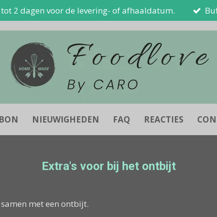
n tot 2 dagen voor de levering- of afhaaldatum.
Buf
UBON
NIEUWIGHEDEN
FAQ
REACTIES
CON
Extra's voor bij het ontbijt
samen met een ontbijt.