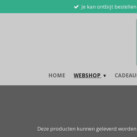
Je kan ontbijt bestelle
Ga
direct
naar
de
hoofdinhoud
HOME
WEBSHOP
CADEA
Deze producten kunnen geleverd worden 