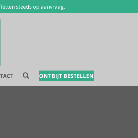
fetten steeds op aanvraag.
TACT
ONTBIJT BESTELLEN